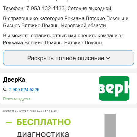
Телефон: 7 953 132 4433, Сегодня выходной.
В справочнике категория Реклама Вятские Поляны и
Бизнес Вятские Поляны Кировской области.
Вы можете оставить отзыв или оценить компанию:
Реклама Вятские Поляны Вятские Поляны.
А так же, задать вопрос представителями фирмы:
Раскрыть полное описание
Реклама Вятские Поляны в Вятских Полян.
Мы вам поможем с рекламой в Вятских Полянах
ДверКа
Добро пожаловать на наш сайт! Мы - молодая
7 900 524 5225
компания, предоставляющая консультационные услуги
в рекламе города Вятские Поляны и района. Наша
Рекомендуем
задача - подобрать для Вас именно ту рекламу, которая
вам необходима, и самое главное, с вашим бюджетом.
РЕКЛАМА • HTTPS://GUSAR.LECAR.RU/
Мы наладили дилерскую сеть со всеми изданиями и
компаниями, которые представляют услуги рекламы в
городе и районе, и теперь можем точно определять