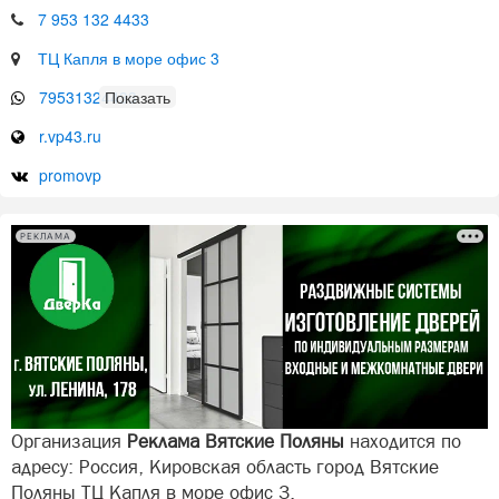
7 953 132 4433
ТЦ Капля в море офис 3
79531324433
r.vp43.ru
promovp
РЕКЛАМА
Организация
Реклама Вятские Поляны
находится по
адресу: Россия, Кировская область город Вятские
Поляны ТЦ Капля в море офис 3.